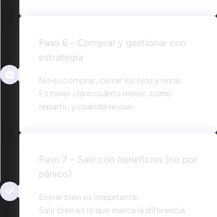
Paso 6 – Comprar y gestionar con
estrategia
No es comprar, cerrar los ojos y rezar.
Es tener claro cuánto meter, cómo
repartir, y cuándo revisar.
Paso 7 – Salir con beneficios (no por
pánico)
Entrar bien es importante.
Salir bien es lo que marca la diferencia