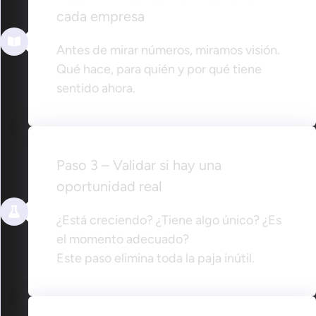
cada empresa
Antes de mirar números, miramos visión.
Qué hace, para quién y por qué tiene
sentido ahora.
Paso 3 – Validar si hay una
oportunidad real
¿Está creciendo? ¿Tiene algo único? ¿Es
el momento adecuado?
Este paso elimina toda la paja inútil.