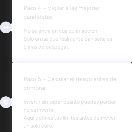
Paso 4 – Vigilar a las mejores
candidatas
No se entra en cualquier acción.
Solo en las que realmente dan señales
claras de despegar.
Paso 5 – Calcular el riesgo antes de
comprar
Invertir sin saber cuánto puedes perder
no es invertir.
Aquí defines tus límites antes de mover
un solo euro.