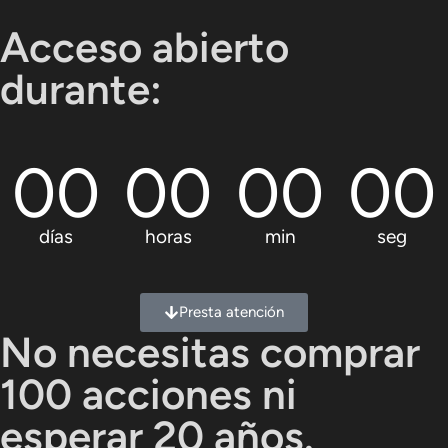
Acceso abierto
durante:
00
00
00
00
días
horas
min
seg
Presta atención
No necesitas comprar
100 acciones ni
esperar 20 años.